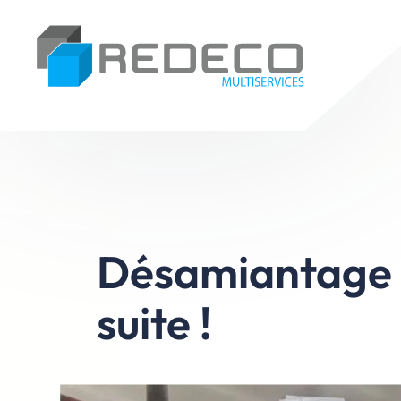
Aller
au
contenu
Désamiantage d
suite !