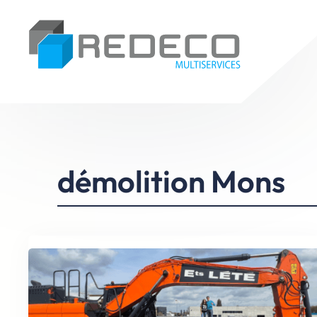
Aller
au
contenu
démolition Mons