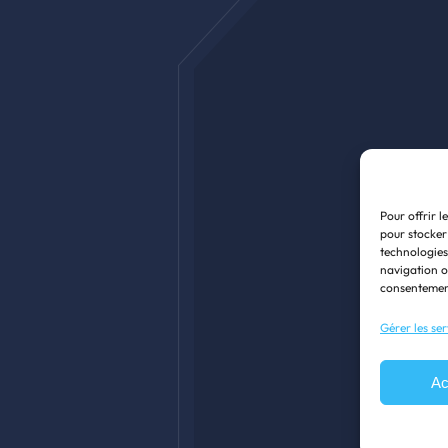
, aux procédures de
à
contacter les autorités
Redeco en Wallonie
ssier amiante
.
Rue Georges Delhaye 3
7033 Mons
+32(0)65/361.661
Pour offrir l
pour stocker
Plan d’accès
technologies
navigation ou
consentement
ns légales
Cookies
Contact
Gérer les ser
Ac