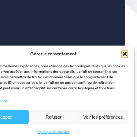
Redeco à Bruxelles
Boulevard Louis Schmidt 119, bte 3
Gérer le consentement
1040 – Bruxelles
+32(0)2/743.82.02
es meilleures expériences, nous utilisons des technologies telles que les cookies
 et/ou accéder aux informations des appareils. Le fait de consentir à ces
Plan d’accès
 nous permettra de traiter des données telles que le comportement de
 les ID uniques sur ce site. Le fait de ne pas consentir ou de retirer son
 peut avoir un effet négatif sur certaines caractéristiques et fonctions.
vices
cepter
Refuser
Voir les préférences
Politique de cookies